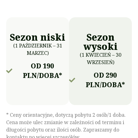
Sezon niski
Sezon
wysoki
(1 PAŹDZIERNIK – 31
MARZEC)
(1 KWIECIEŃ – 30
WRZESIEŃ)
OD 190
OD 290
PLN/DOBA*
PLN/DOBA*
* Ceny orientacyjne, dotyczą pobytu 2 osób/1 doba.
Cena może ulec zmianie w zależności od terminu i
długości pobytu oraz ilości osób. Zapraszamy do
kontaktu po więcej szczegółów.