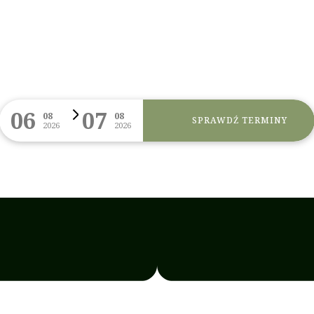
06
07
08
08
SPRAWDŹ TERMINY
2026
2026