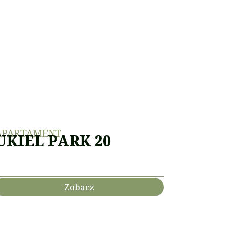
APARTAMENT
UKIEL PARK 20
Zobacz